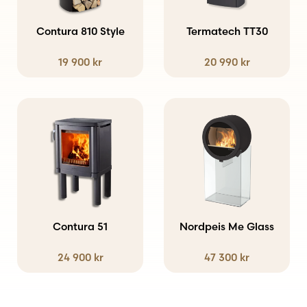
flera
varianter.
Contura 810 Style
Termatech TT30
De
19 900
kr
20 990
kr
olika
alternativen
kan
Den
väljas
här
på
produkten
produktsidan
har
flera
varianter.
Contura 51
Nordpeis Me Glass
De
24 900
kr
47 300
kr
olika
alternativen
kan