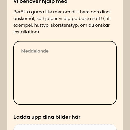
Vi behöver hjälp med
t
a
Berätta gärna lite mer om ditt hem och dina
d
önskemål, så hjälper vi dig på bästa sätt! (Till
p
exempel: hustyp, skorstenstyp, om du önskar
å
installation)
f
ö
M
l
e
j
d
a
d
n
e
d
l
e
a
s
n
ä
d
t
e
t
*
Ladda upp dina bilder här