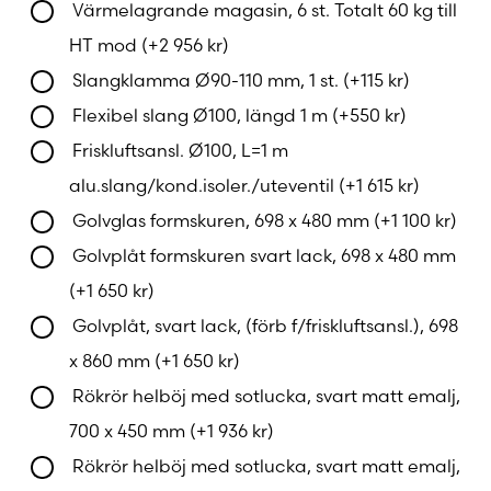
Värmelagrande magasin, 6 st. Totalt 60 kg till
Enkel och effektiv eldning
HT mod
(+
2 956
kr
)
Slangklamma Ø90-110 mm, 1 st.
(+
115
kr
)
Den integrerade luftningsventilen gör det lätt att
Flexibel slang Ø100, längd 1 m
(+
550
kr
)
elda på rätt sätt, vilket ger optimal förbränning,
Friskluftsansl. Ø100, L=1 m
renare glas och minimal vedförbrukning.
alu.slang/kond.isoler./uteventil
(+
1 615
kr
)
Resultatet är en miljövänlig eldning med
maximal värme och vackra lågors synlighet.
Golvglas formskuren, 698 x 480 mm
(+
1 100
kr
)
Golvplåt formskuren svart lack, 698 x 480 mm
Stilren design med hög flexibilitet
(+
1 650
kr
)
Golvplåt, svart lack, (förb f/friskluftsansl.), 698
Med High Top-versionen får du en kamin med
x 860 mm
(+
1 650
kr
)
ännu mer närvaro i rummet. De många
anpassningsmöjligheterna gör att Jøtul F 368
Rökrör helböj med sotlucka, svart matt emalj,
High Top passar både moderna och klassiska
700 x 450 mm
(+
1 936
kr
)
hem, och blir en central och värmande
Rökrör helböj med sotlucka, svart matt emalj,
inredningsdetalj.