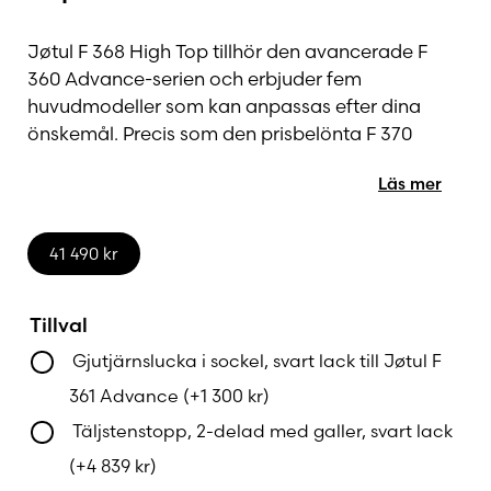
Jøtul F 368 High Top tillhör den avancerade F
360 Advance-serien och erbjuder fem
huvudmodeller som kan anpassas efter dina
önskemål. Precis som den prisbelönta F 370
Advance-serien kan du kombinera olika
Läs mer
benmoduler, täljsten, vridskiva och High Top för
att skapa en unik kamin som både är funktionell
och elegant.
41 490
kr
Robust och hållbar konstruktion
Tillval
Gjutjärnslucka i sockel, svart lack till Jøtul F
Brännkammaren är försedd med ljusa, robusta
brännplåtar som tål intensiv eldning och har lång
361 Advance
(+
1 300
kr
)
livslängd. Detta säkerställer att din kamin
Täljstenstopp, 2-delad med galler, svart lack
levererar pålitlig värme och håller hög kvalitet
(+
4 839
kr
)
under många år.