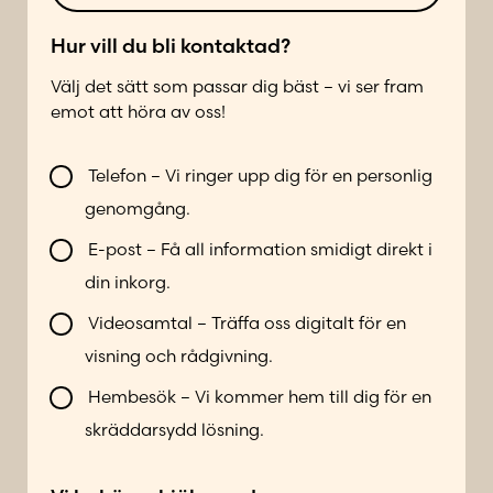
t
l
*
e
Hur vill du bli kontaktad?
f
Välj det sätt som passar dig bäst – vi ser fram
o
emot att höra av oss!
n
n
V
u
Telefon – Vi ringer upp dig för en personlig
i
m
genomgång.
l
m
l
e
E-post – Få all information smidigt direkt i
b
r
din inkorg.
l
*
i
Videosamtal – Träffa oss digitalt för en
k
visning och rådgivning.
o
n
Hembesök – Vi kommer hem till dig för en
t
skräddarsydd lösning.
a
k