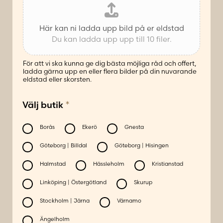
Här kan ni ladda upp bild på er eldstad
Du kan ladda upp upp till 10 filer.
För att vi ska kunna ge dig bästa möjliga råd och offert,
ladda gärna upp en eller flera bilder på din nuvarande
eldstad eller skorsten.
*
Välj butik
Borås
Ekerö
Gnesta
Göteborg | Billdal
Göteborg | Hisingen
Halmstad
Hässleholm
Kristianstad
Linköping | Östergötland
Skurup
Stockholm | Järna
Värnamo
Ängelholm